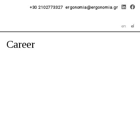
+30 2102773327
ergonomia@ergonomia.gr
en
el
Career