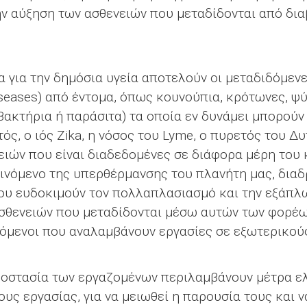
ην αύξηση των ασθενειών που μεταδίδονται από δια
α για την δημόσια υγεία αποτελούν οι μεταδιδόμενε
diseases) από έντομα, όπως κουνούπια, κρότωνες, ψ
βακτήρια ή παράσιτα) τα οποία εν δυνάμει μπορούν
ός, ο ιός Zika, η νόσος του Lyme, o πυρετός του Δυ
ιών που είναι διαδεδομένες σε διάφορα μέρη του 
αινόμενο της υπερθέρμανσης του πλανήτη μας, δια
ου ευδοκιμούν τον πολλαπλασιασμό και την εξάπλ
σθενειών που μεταδίδονται μέσω αυτών των φορέω
ζόμενοι που αναλαμβάνουν εργασίες σε εξωτερικού
ροστασία των εργαζομένων περιλαμβάνουν μέτρα ε
υς εργασίας, για να μειωθεί η παρουσία τους και ν