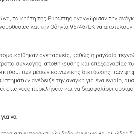
ώνα, τα κράτη της Ευρώπης αναγνώρισαν την ανάγκ
 νομοθεσίες και την Οδηγία 95/46/ΕΚ να αποτελούν
ντομα κρίθηκαν ανεπαρκείς, καθώς η ραγδαία τεχν
 τρόπο συλλογής, αποθήκευσης και επεξεργασίας 
δικτύου, των μέσων κοινωνικής δικτύωσης, των ψ
στημάτων ανέδειξε την ανάγκη για ένα ενιαίο, αυσ
θεί στις νέες προκλήσεις και να διασφαλίσει ουσια
για να:
οστασία των προσωπικών δεδομένων ως θεμελιώδες δ