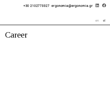
+30 2102773327
ergonomia@ergonomia.gr
en
el
Career