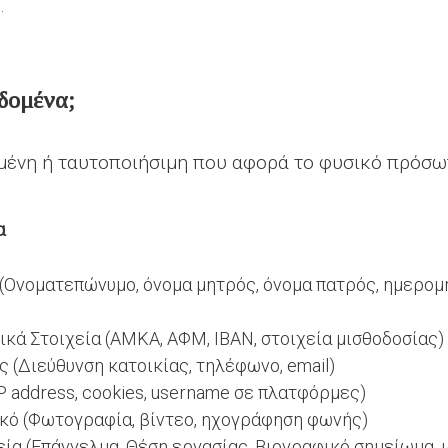
.
δομένα;
μένη ή ταυτοποιήσιμη που αφορά το φυσικό πρόσω
α
(Ονοματεπώνυμο, όνομα μητρός, όνομα πατρός, ημερομ
ικά Στοιχεία (ΑΜΚΑ, ΑΦΜ, IBAN, στοιχεία μισθοδοσίας)
ς (Διεύθυνση κατοικίας, τηλέφωνο, email)
 address, cookies, username σε πλατφόρμες)
ικό (Φωτογραφία, βίντεο, ηχογράφηση φωνής)
ία (Επάγγελμα, Θέση εργασίας, Βιογραφικό σημείωμα, 