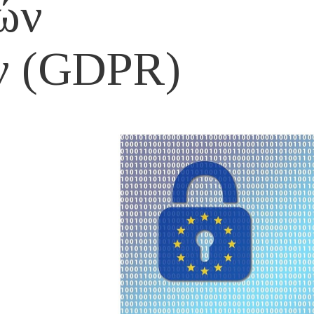
ών
ν (GDPR)