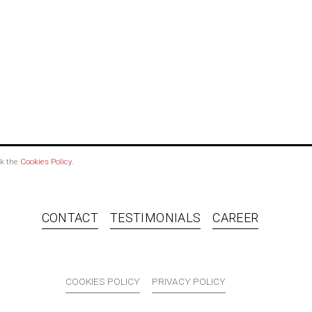
ck the
Cookies Policy
.
CONTACT
TESTIMONIALS
CAREER
COOKIES POLICY
PRIVACY POLICY