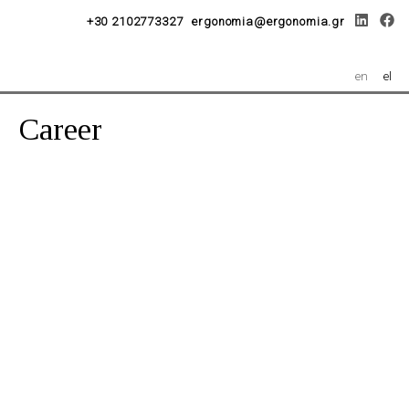
+30 2102773327
ergonomia@ergonomia.gr
en
el
Career