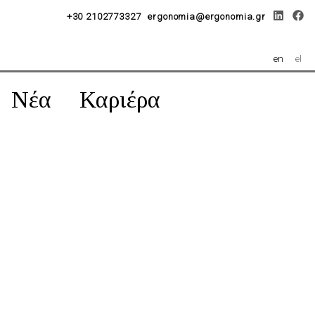
+30 2102773327
ergonomia@ergonomia.gr
en
el
Νέα
Καριέρα