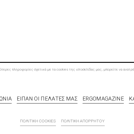
σσότερες πληροφορίες σχετικά με τα cookies της ιστοσελίδας μας, μπορείτε να ανατ
ΩΝΊΑ
ΕΊΠΑΝ ΟΙ ΠΕΛΆΤΕΣ ΜΑΣ
ERGOMAGAZINE
Κ
ΠΟΛΙΤΙΚΉ COOKIES
ΠΟΛΙΤΙΚΉ ΑΠΟΡΡΉΤΟΥ