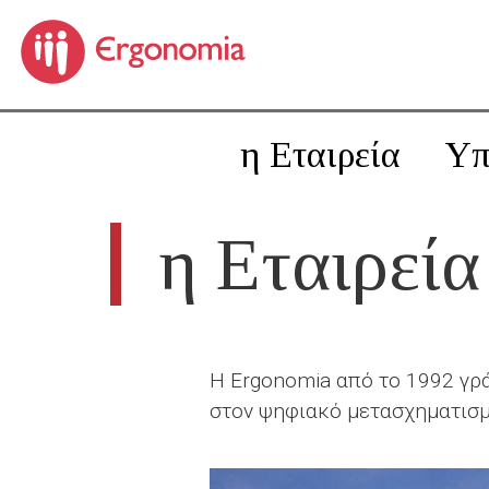
η Εταιρεία
Υπ
η Εταιρεία
Η Ergonomia από το 1992 γρά
στον ψηφιακό μετασχηματισμ