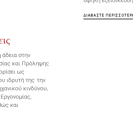
υψηλή εξειδίκευση
ΔΙΑΒΆΣΤΕ ΠΕΡΙΣΣΌΤΕΡ
εις
 άδεια στην
σίας και Πρόληψης
ορίσει ως
υ ιδρυτή της: την
χανικού κινδύνου,
Εργονομίας,
θώς και