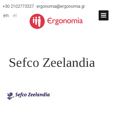
+30 2102773327
ergonomia@ergonomia.gr
en
el
Sefco Zeelandia