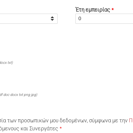
Έτη εμπειρίας
docx txt)
df doc docx txt png jpg)
σία των προσωπικών μου δεδομένων, σύμφωνα με την
Π
όμενους και Συνεργάτες