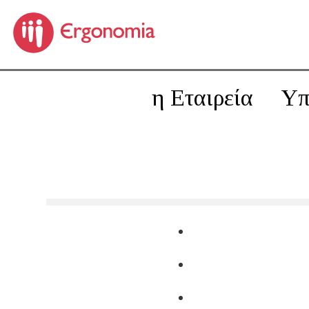
η Εταιρεία
Υπ