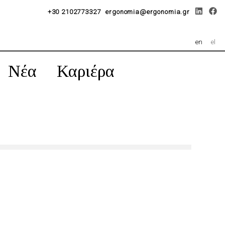
+30 2102773327
ergonomia@ergonomia.gr
en
el
Νέα
Καριέρα