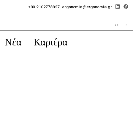
+30 2102773327
ergonomia@ergonomia.gr
en
el
Νέα
Καριέρα