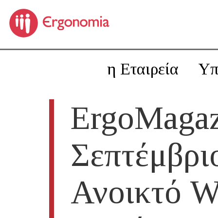
η Εταιρεία
Υπ
ErgoMagaz
Σεπτέμβριο
Ανοικτό W