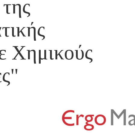
 της
τικής
ε Χημικούς
ς"