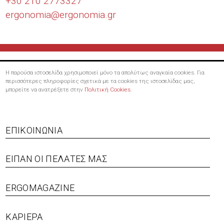
+30 210 2773327
ergonomia@
ergonomia.gr
Η παρούσα ιστοσελίδα χρησιμοποιεί μόνο τα απολύτως αναγκαία cookies. Για
περισσότερες πληροφορίες σχετικά με τα cookies της ιστοσελίδας μας,
μπορείτε να ανατρέξετε στην
Πολιτική Cookies
.
Footer
ΕΠΙΚΟΙΝΩΝΊΑ
menu
ΕΊΠΑΝ ΟΙ ΠΕΛΆΤΕΣ ΜΑΣ
ERGOMAGAZINE
ΚΑΡΙΈΡΑ