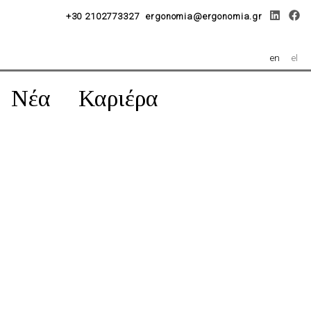
+30 2102773327
ergonomia@ergonomia.gr
en
el
Νέα
Καριέρα