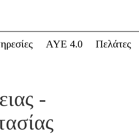
ηρεσίες
AYE 4.0
Πελάτες
ιας -
τασίας