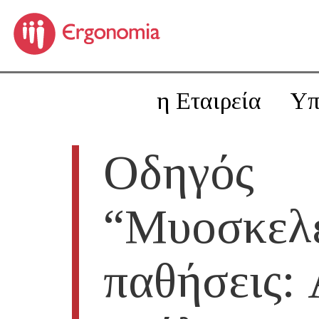
η Εταιρεία
Υπ
Οδηγός
“Μυοσκελε
παθήσεις: 