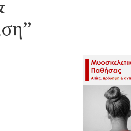
&
ιση”