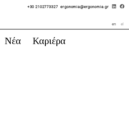
+30 2102773327
ergonomia@ergonomia.gr
en
el
Νέα
Καριέρα