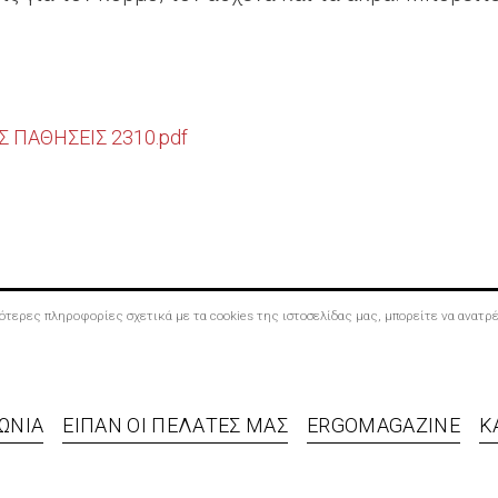
Σ ΠΑΘΗΣΕΙΣ 2310.pdf
σσότερες πληροφορίες σχετικά με τα cookies της ιστοσελίδας μας, μπορείτε να ανατ
ΩΝΊΑ
ΕΊΠΑΝ ΟΙ ΠΕΛΆΤΕΣ ΜΑΣ
ERGOMAGAZINE
Κ