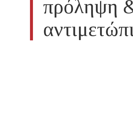
πρόληψη 
αντιμετώπ