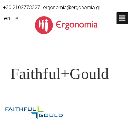
+30 2102773327
ergonomia@ergonomia.gr
en
el
Faithful+Gould