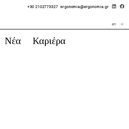
+30 2102773327
ergonomia@ergonomia.gr
en
el
Νέα
Καριέρα