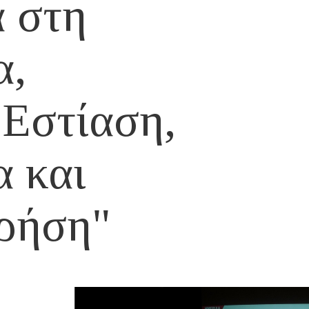
 στη
α,
 Εστίαση,
α και
ρήση"