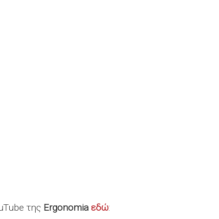
ouTube της
Ergonomia
εδώ
: