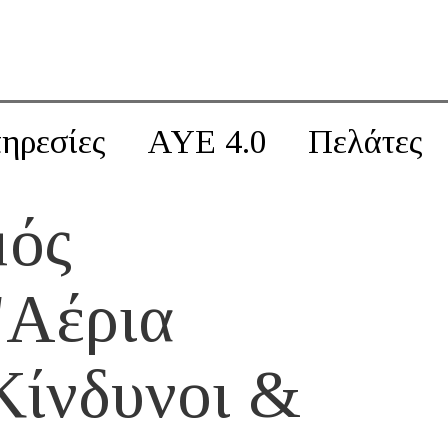
ηρεσίες
AYE 4.0
Πελάτες
μός
"Αέρια
Κίνδυνοι &