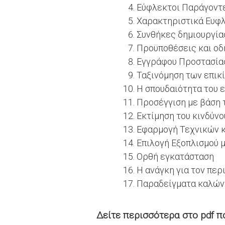
Εύφλεκτοι Παράγοντ
Χαρακτηριστικά Ευφ
Συνθήκες δημιουργί
Προϋποθέσεις και οδ
Εγγράφου Προστασία
Ταξινόμηση των επικ
Η σπουδαιότητα του 
Προσέγγιση με βάση τ
Εκτίμηση του κινδύν
Εφαρμογή Τεχνικών κ
Επιλογή Εξοπλισμού 
Ορθή εγκατάσταση
Η ανάγκη για τον περ
Παραδείγματα καλών 
Δείτε περισσότερα στο pdf π