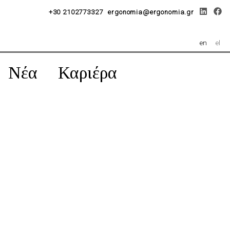
+30 2102773327
ergonomia@ergonomia.gr
en
el
Νέα
Καριέρα