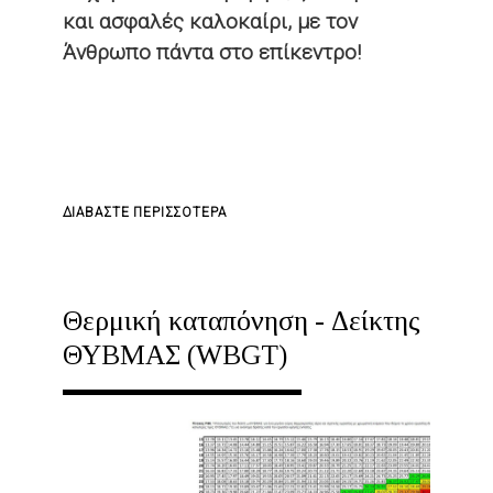
και ασφαλές καλοκαίρι, με τον
ΤΗΝ
Άνθρωπο πάντα στο επίκεντρο!
ΕΠΙΘΕΏΡΗΣΗ
ΕΡΓΑΣΊΑΣ
ΓΙΑ
ΔΙΑΒΆΣΤΕ ΠΕΡΙΣΣΌΤΕΡΑ
ΤΟ
ΚΑΛΌ
ΚΑΛΟΚΑΊΡΙ!
Θερμική καταπόνηση - Δείκτης
ΘΥΒΜΑΣ (WBGT)