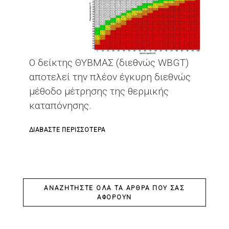
Ο δείκτης ΘΥΒΜΑΣ (διεθνώς WBGT)
αποτελεί την πλέον έγκυρη διεθνώς
μέθοδο μέτρησης της θερμικής
καταπόνησης.
ΓΙΑ
ΔΙΑΒΆΣΤΕ ΠΕΡΙΣΣΌΤΕΡΑ
ΤΟ
ΘΕΡΜΙΚΉ
ΚΑΤΑΠΌΝΗΣΗ
-
ΑΝΑΖΗΤΉΣΤΕ ΌΛΑ ΤΑ ΆΡΘΡΑ ΠΟΥ ΣΑΣ
ΑΦΟΡΟΎΝ
ΔΕΊΚΤΗΣ
ΘΥΒΜΑΣ
(WBGT)