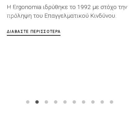
Εφαρμογές της στην
με στόχο την
Επαγγελματική & Βιομη
ινδύνου.
Ασφάλεια
Παρακολουθήστε ελεύθερα το 
Webinar της σειράς «Διαδίδουμ
και τις Εφαρμογές της στην Επα
Βιομηχανική Ασφάλεια» από την
Επίσης, βρείτε βιντεοσκοπημένα
παλαιότερα Webinars της σειράς
ΔΙΑΒΆΣΤΕ ΠΕΡΙΣΣΌΤΕΡΑ