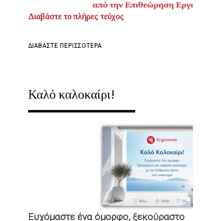
Διαβάστε το πλήρες τεύχος
ΓΙΑ
ΔΙΑΒΆΣΤΕ ΠΕΡΙΣΣΌΤΕΡΑ
ΤΟ
ERGOMAGAZINE
73
Καλό καλοκαίρι!
|
ΙΟΎΛΙΟΣ
2026
-
ΠΏΣ
ΘΑ
ΕΛΈΓΧΟΝΤΑΙ
ΤΑ
ΕΡΓΟΤΆΞΙΑ
Ευχόμαστε ένα όμορφο, ξεκούραστο
ΑΠΌ