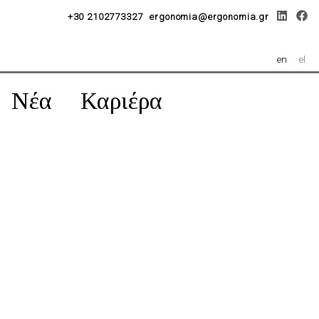
+30 2102773327
ergonomia@ergonomia.gr
en
el
Νέα
Καριέρα