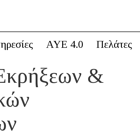
ηρεσίες
AYE 4.0
Πελάτες
Εκρήξεων &
κών
ων