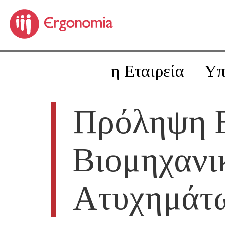
η Εταιρεία
Υπ
Πρόληψη 
Βιομηχανι
Ατυχημάτ