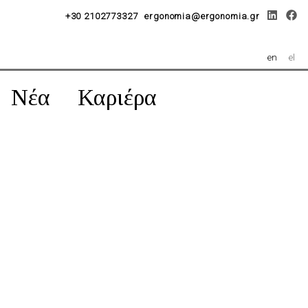
+30 2102773327
ergonomia@ergonomia.gr
en
el
Νέα
Καριέρα