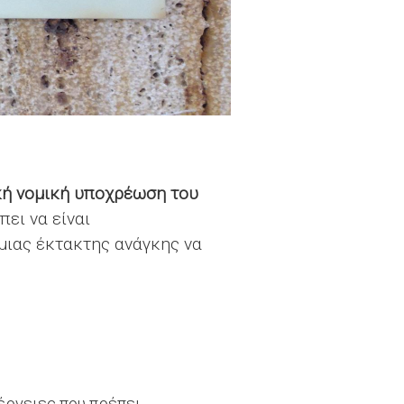
κή νομική υποχρέωση του
πει να είναι
μιας έκτακτης ανάγκης να
έργειες που πρέπει