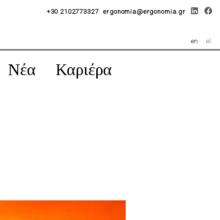
+30 2102773327
ergonomia@ergonomia.gr
en
el
Νέα
Καριέρα