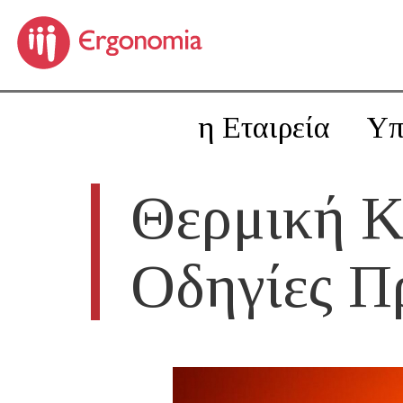
η Εταιρεία
Υπ
Θερμική Κ
Οδηγίες Π