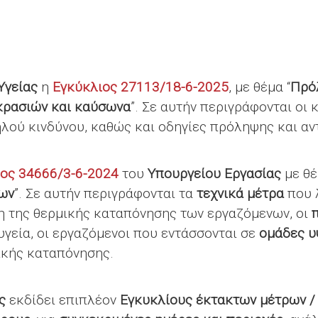
Υγείας
η
Εγκύκλιος 27113/18-6-2025
, με θέμα “
Πρό
κρασιών και καύσωνα
”. Σε αυτήν περιγράφονται οι
λού κινδύνου, καθώς και οδηγίες πρόληψης και αν
ος 34666/3-6-2024
του
Υπουργείου Εργασίας
με θέ
ων
”. Σε αυτήν περιγράφονται τα
τεχνικά μέτρα
που 
ψη της θερμικής καταπόνησης των εργαζόμενων, οι
γεία, οι εργαζόμενοι που εντάσσονται σε
ομάδες υ
ικής καταπόνησης.
ας
εκδίδει επιπλέον
Εγκυκλίους έκτακτων μέτρων /