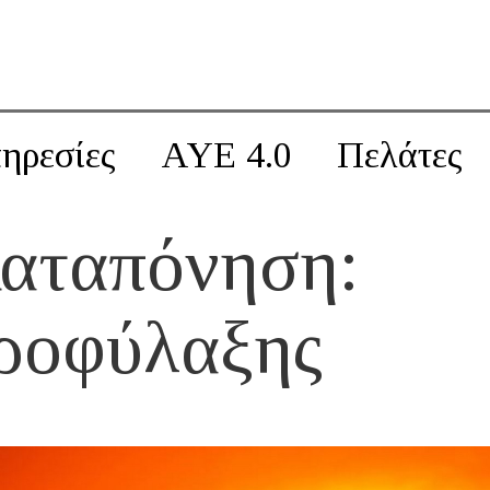
ηρεσίες
AYE 4.0
Πελάτες
αταπόνηση:
ροφύλαξης