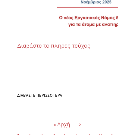
ΤΗΣ
ΕΛΛΆΔΑΣ
(METLEN)
Διαβάστε το πλήρες τεύχος
ΓΙΑ
ΔΙΑΒΆΣΤΕ ΠΕΡΙΣΣΌΤΕΡΑ
ΤΟ
ERGOMAGAZINE
|
Σελιδοποίηση
First
« Αρχή
Προηγούμενη
‹‹
ΝΟΈΜΒΡΙΟΣ
page
σελίδα