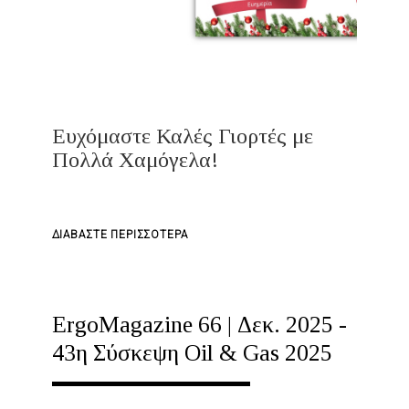
ΨΥΧΙΚΉ
ΜΑΣ
ΕΥΕΞΊΑ
Ευχόμαστε Καλές Γιορτές με
Πολλά Χαμόγελα!
ΓΙΑ
ΔΙΑΒΆΣΤΕ ΠΕΡΙΣΣΌΤΕΡΑ
ΤΟ
ΧΡΌΝΙΑ
ΠΟΛΛΆ
ErgoMagazine 66 | Δεκ. 2025 -
&
43η Σύσκεψη Oil & Gas 2025
ΕΥΤΥΧΙΣΜΈΝΟ
ΤΟ
2026!