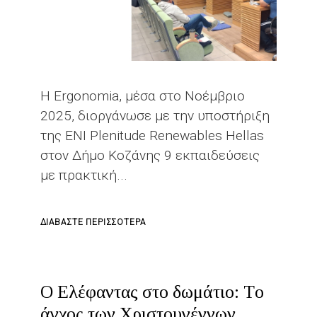
Η Ergonomia, μέσα στο Νοέμβριο
2025, διοργάνωσε με την υποστήριξη
της ENI Plenitude Renewables Hellas
στον Δήμο Κοζάνης 9 εκπαιδεύσεις
με πρακτική...
ΓΙΑ
ΔΙΑΒΆΣΤΕ ΠΕΡΙΣΣΌΤΕΡΑ
ΤΟ
ΕΚΠΑΊΔΕΥΣΗ
Α΄
Ο Eλέφαντας στο δωμάτιο: Tο
ΒΟΗΘΕΙΏΝ
άγχος των Χριστουγέννων
ΣΤΟΝ