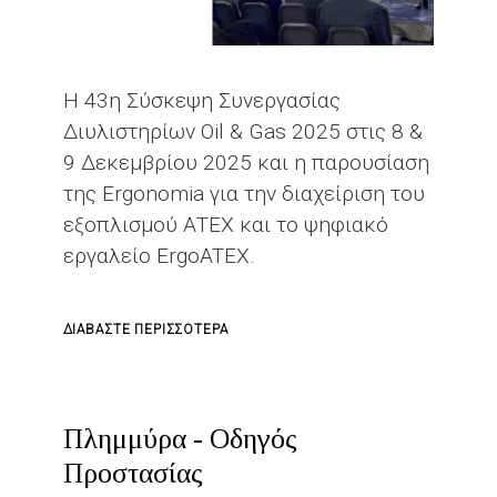
Η 43η Σύσκεψη Συνεργασίας
Διυλιστηρίων Oil & Gas 2025 στις 8 &
9 Δεκεμβρίου 2025 και η παρουσίαση
της Ergonomia για την διαχείριση του
εξοπλισμού ΑΤΕΧ και το ψηφιακό
εργαλείο ErgoATEX.
ΓΙΑ
ΔΙΑΒΆΣΤΕ ΠΕΡΙΣΣΌΤΕΡΑ
ΤΟ
H
ERGONOMIA
Πλημμύρα - Οδηγός
ΣΤΗΝ
Προστασίας
43Η