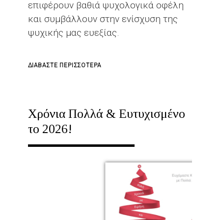
επιφέρουν βαθιά ψυχολογικά οφέλη
και συμβάλλουν στην ενίσχυση της
ψυχικής μας ευεξίας.
ΓΙΑ
ΔΙΑΒΆΣΤΕ ΠΕΡΙΣΣΌΤΕΡΑ
ΤΟ
Η
ΕΠΙΣΤΉΜΗ
Χρόνια Πολλά & Ευτυχισμένο
ΤΗΣ
το 2026!
ΠΡΟΣΦΟΡΆΣ:
ΠΏΣ
ΟΙ
ΠΡΆΞΕΙΣ
ΚΑΛΟΣΎΝΗΣ
ΕΝΙΣΧΎΟΥΝ
ΤΗΝ