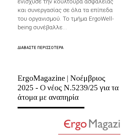
ενίσχυσε την κουλτούρα ασφάλειας
και συνεργασίας σε όλα τα επίπεδα
του οργανισμού. Το τμήμα ErgoWell-
being συνέβαλλε...
ΓΙΑ
ΔΙΑΒΆΣΤΕ ΠΕΡΙΣΣΌΤΕΡΑ
ΤΟ
ΣΥΜΒΟΛΉ
ΤΟΥ
ErgoMagazine | Νοέμβριος
ERGOWELL-
2025 - Ο νέος Ν.5239/25 για τα
BEING
άτομα με αναπηρία
ΣΤΙΣ
ΗΜΈΡΕΣ
ΑΣΦΆΛΕΙΑΣ
ΣΤΟ
ΑΛΟΥΜΊΝΙΟ