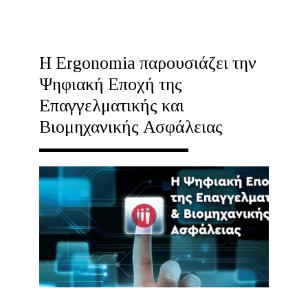
ΤΟ
ΠΛΗΜΜΎΡΑ
-
Η Ergonomia παρουσιάζει την
ΟΔΗΓΌΣ
Ψηφιακή Εποχή της
ΠΡΟΣΤΑΣΊΑΣ
Επαγγελματικής και
Βιομηχανικής Ασφάλειας