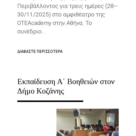
Περιβάλλοντος για τρεις ημέρες (28–
30/11/2025) στο αμφιθέατρο της
OTEAcademy στην Αθήνα. Το
συνέδριο...
ΓΙΑ
ΔΙΑΒΆΣΤΕ ΠΕΡΙΣΣΌΤΕΡΑ
ΤΟ
4Ο
ΣΥΝΈΔΡΙΟ
Εκπαίδευση Α΄ Βοηθειών στον
ΕΛΛΗΝΙΚΉΣ
Δήμο Κοζάνης
ΕΤΑΙΡΕΊΑΣ
ΙΑΤΡΙΚΉΣ
ΤΗΣ
ΕΡΓΑΣΊΑΣ
ΚΑΙ
ΠΕΡΙΒΆΛΛΟΝΤΟΣ