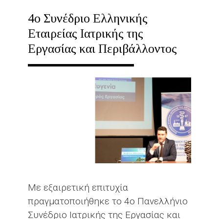
66
4ο Συνέδριο Ελληνικής
|
Εταιρείας Ιατρικής της
ΔΕΚ.
Εργασίας και Περιβάλλοντος
2025
-
43Η
ΣΎΣΚΕΨΗ
OIL
&
GAS
2025
Με εξαιρετική επιτυχία
πραγματοποιήθηκε το 4ο Πανελλήνιο
Συνέδριο Ιατρικής της Εργασίας και