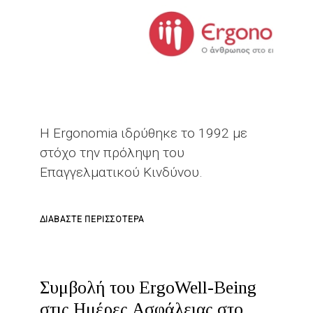
ΤΗΣ
ΕΠΑΓΓΕΛΜΑΤΙΚΉΣ
ΚΑΙ
ΒΙΟΜΗΧΑΝΙΚΉΣ
ΑΣΦΆΛΕΙΑΣ
Η Ergonomia ιδρύθηκε το 1992 με
στόχο την πρόληψη του
Επαγγελματικού Κινδύνου.
ΓΙΑ
ΔΙΑΒΆΣΤΕ ΠΕΡΙΣΣΌΤΕΡΑ
ΤΟ
ERGONOMIA
Συμβολή του ErgoWell-Being
στις Ημέρες Ασφάλειας στο