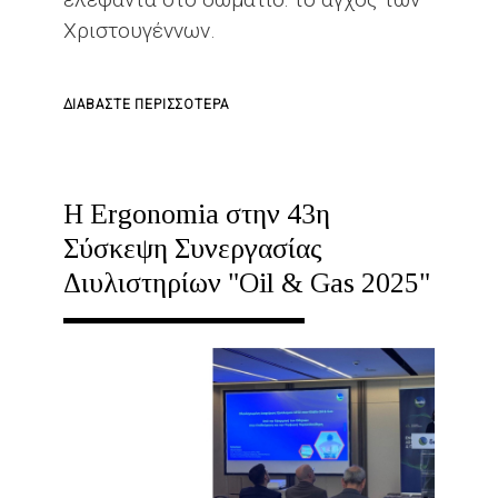
Χριστουγέννων.
ΓΙΑ
ΔΙΑΒΆΣΤΕ ΠΕΡΙΣΣΌΤΕΡΑ
ΤΟ
Ο
EΛΈΦΑΝΤΑΣ
H Ergonomia στην 43η
ΣΤΟ
Σύσκεψη Συνεργασίας
ΔΩΜΆΤΙΟ:
Διυλιστηρίων "Oil & Gas 2025"
TΟ
ΆΓΧΟΣ
ΤΩΝ
ΧΡΙΣΤΟΥΓΈΝΝΩΝ