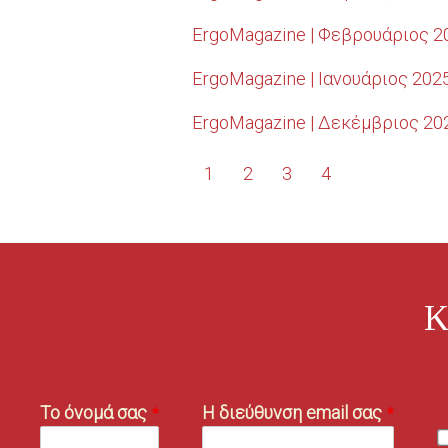
ErgoMagazine | Φεβρουάριος 20
ErgoMagazine | Ιανουάριος 2025
ErgoMagazine | Δεκέμβριος 202
Σελιδοποίηση
Τρέχουσα
1
Σελίδα
2
Σελίδα
3
Σελίδα
4
σελίδα
Κ
Το όνομά σας
Η διεύθυνση email σας