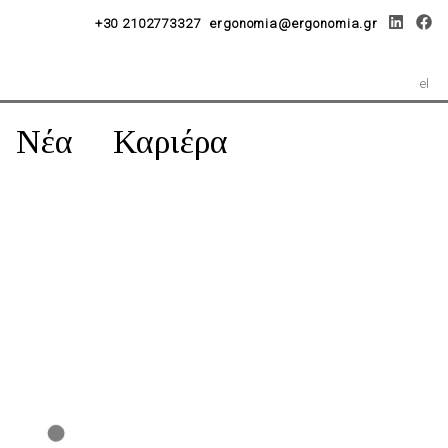
+30 2102773327
ergonomia@ergonomia.gr
el
Νέα
Καριέρα