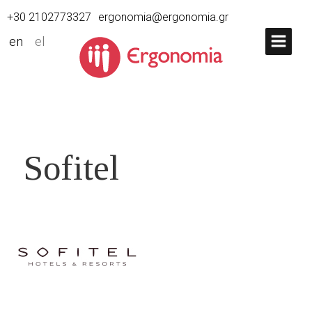
+30 2102773327
ergonomia@ergonomia.gr
en
el
Sofitel