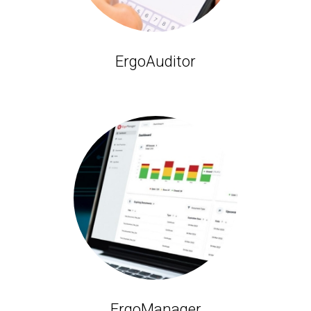
ErgoAuditor
ErgoManager