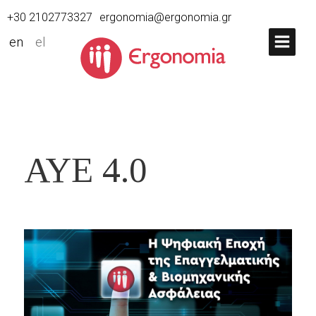
+30 2102773327
ergonomia@ergonomia.gr
en
el
ΑΥΕ 4.0