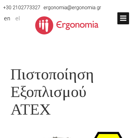
+30 2102773327
ergonomia@ergonomia.gr
en
el
Πιστοποίηση
Εξοπλισμού
ATEX