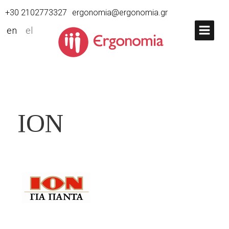
+30 2102773327
ergonomia@ergonomia.gr
en
el
ΙΟΝ