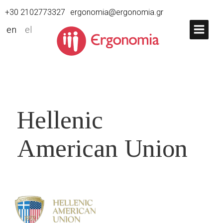
+30 2102773327
ergonomia@ergonomia.gr
en
el
Hellenic
American Union