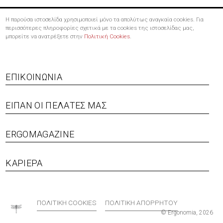
Η παρούσα ιστοσελίδα χρησιμοποιεί μόνο τα απολύτως αναγκαία cookies. Για
περισσότερες πληροφορίες σχετικά με τα cookies της ιστοσελίδας μας,
μπορείτε να ανατρέξετε στην
Πολιτική Cookies
.
Footer
ΕΠΙΚΟΙΝΩΝΊΑ
menu
ΕΊΠΑΝ ΟΙ ΠΕΛΆΤΕΣ ΜΑΣ
ERGOMAGAZINE
ΚΑΡΙΈΡΑ
Bottom
ΠΟΛΙΤΙΚΉ COOKIES
ΠΟΛΙΤΙΚΉ ΑΠΟΡΡΉΤΟΥ
© Ergonomia, 2026