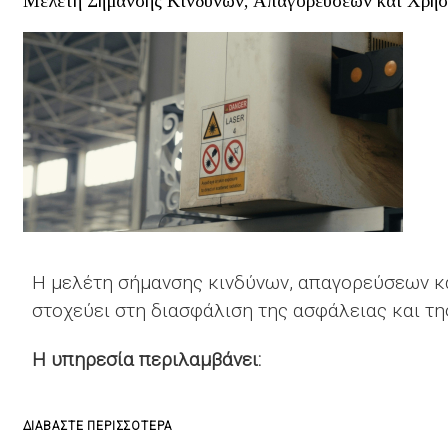
Μελέτη Σήμανσης Κινδύνων, Απαγορεύσεων και Χρή
AND
SAFETY
RISK
MANAGEMENT
SYSTEM
ΓΙΑ
ΒΙΟΜΗΧΑΝΙΚΈΣ
ΕΓΚΑΤΑΣΤΆΣΕΙΣ
ΚΑΙ
ΕΠΙΧΕΙΡΉΣΕΙΣ
Η μελέτη σήμανσης κινδύνων, απαγορεύσεων κ
στοχεύει στη διασφάλιση της ασφάλειας και τη
Η υπηρεσία περιλαμβάνει:
ΓΙΑ
ΔΙΑΒΆΣΤΕ ΠΕΡΙΣΣΌΤΕΡΑ