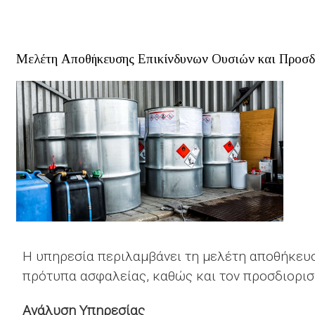
ΤΟ
ΜΕΛΈΤΗ
ΣΉΜΑΝΣΗΣ
Μελέτη Αποθήκευσης Επικίνδυνων Ουσιών και Προσ
ΚΙΝΔΎΝΩΝ,
ΑΠΑΓΟΡΕΎΣΕΩΝ
ΚΑΙ
ΧΡΉΣΗΣ
ΜΑΠ
ΒΙΟΜΗΧΑΝΙΚΏΝ
ΕΓΚΑΤΑΣΤΆΣΕΩΝ
Η υπηρεσία περιλαμβάνει τη μελέτη αποθήκευσ
πρότυπα ασφαλείας, καθώς και τον προσδιορι
Ανάλυση Υπηρεσίας