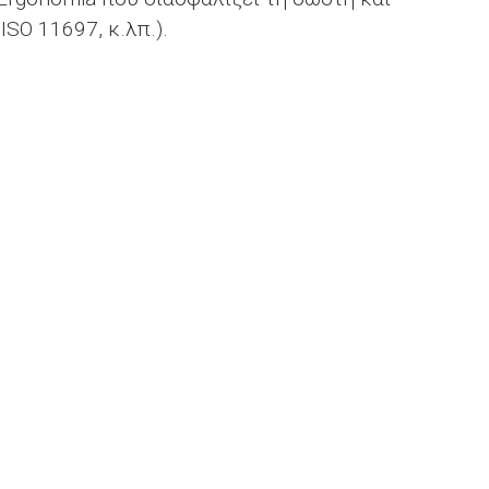
SO 11697, κ.λπ.).