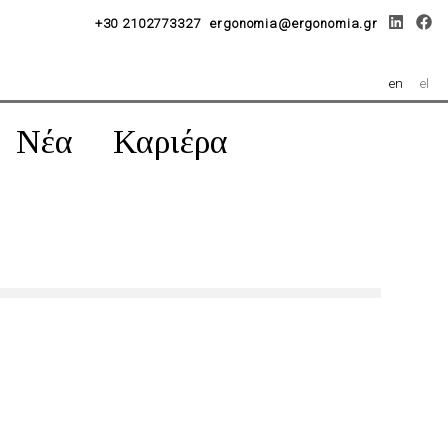
+30 2102773327
ergonomia@ergonomia.gr
en
el
Νέα
Καριέρα