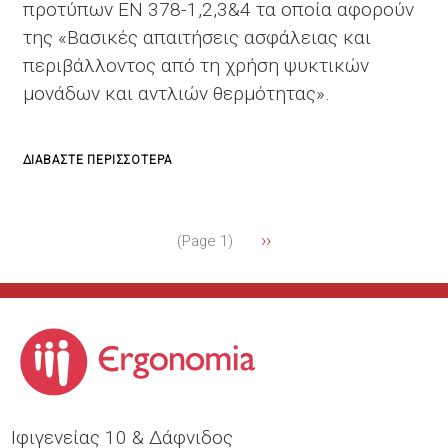
προτύπων EN 378-1,2,3&4 τα οποία αφορούν
της «Βασικές απαιτήσεις ασφάλειας και
περιβάλλοντος από τη χρήση ψυκτικών
μονάδων και αντλιών θερμότητας».
ΓΙΑ
ΔΙΑΒΆΣΤΕ ΠΕΡΙΣΣΌΤΕΡΑ
ΤΟ
ΑΞΙΟΛΌΓΗΣΗ
Σελιδοποίηση
Next
››
ΑΣΦΆΛΕΙΑΣ
(Page 1)
page
ΣΥΣΤΗΜΆΤΩΝ
ΔΙΑΧΕΊΡΙΣΗΣ
ΨΥΚΤΙΚΏΝ
ΥΓΡΏΝ
&
ΑΜΜΩΝΊΑΣ
Ιφιγενείας 10 & Δάφνιδος