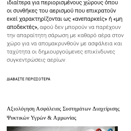
ιδιαίτερα για περιορισμένους χώρους όπου
οι συνθήκες του αερισμού που επικρατούν
εκεί χαρακτηρίζονται ως «ανεπαρκείς» ή «μη
αποδεκτές»,
αφού δεν μπορούν να παρέχουν
την απαραίτητη σάρωση με καθαρό αέρα στον
χώρο για να απομακρυνθούν με ασφάλεια και
ταχύτητα οι δημιουργούμενες επικίνδυνες
συγκεντρώσεις αερίων.
ΓΙΑ
ΔΙΑΒΆΣΤΕ ΠΕΡΙΣΣΌΤΕΡΑ
ΤΟ
ΕΙΔΙΚΈΣ
ΜΕΛΈΤΕΣ
Αξιολόγηση Ασφάλειας Συστημάτων Διαχείρισης
ΕΞΑΕΡΙΣΜΟΎ
Ψυκτικών Υγρών & Αμμωνίας
(ΑΤΕΧ,
ΚΡΥΟΣΤΑΣΊΩΝ