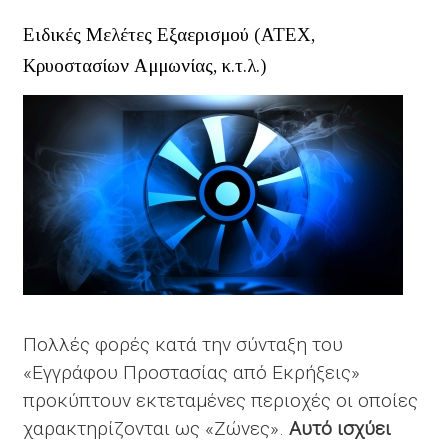
ΔΙΑΧΕΊΡΙΣΗΣ
Ειδικές Μελέτες Εξαερισμού (ΑΤΕΧ,
(ISO)
Κρυοστασίων Αμμωνίας, κ.τ.λ.)
Πολλές φορές κατά την σύνταξη του
«Εγγράφου Προστασίας από Εκρήξεις»
προκύπτουν εκτεταμένες περιοχές οι οποίες
χαρακτηρίζονται ως «Ζώνες».
Αυτό ισχύει