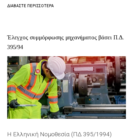
ΓΙΑ
ΔΙΑΒΆΣΤΕ ΠΕΡΙΣΣΌΤΕΡΑ
ΤΟ
ΣΎΝΤΑΞΗ
ΤΕΧΝΙΚΟΎ
Έλεγχος συμμόρφωσης μηχανήματος βάσει Π.Δ.
ΦΑΚΈΛΟΥ
395/94
ΜΗΧΑΝΉΜΑΤΟΣ
-
CE
Η Ελληνική Νομοθεσία (ΠΔ 395/1994)