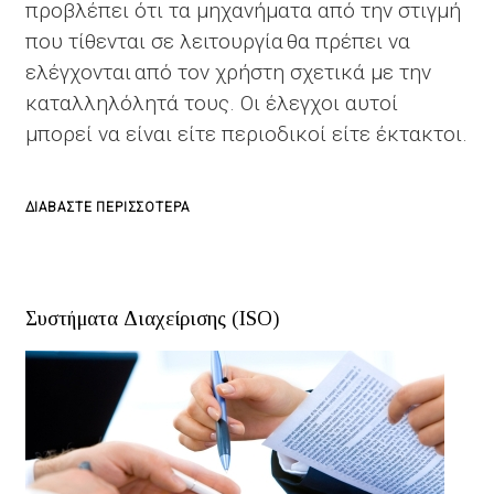
προβλέπει ότι τα μηχανήματα από την στιγμή
που τίθενται σε λειτουργία θα πρέπει να
ελέγχονται από τον χρήστη σχετικά με την
καταλληλόλητά τους. Οι έλεγχοι αυτοί
μπορεί να είναι είτε περιοδικοί είτε έκτακτοι.
ΓΙΑ
ΔΙΑΒΆΣΤΕ ΠΕΡΙΣΣΌΤΕΡΑ
ΤΟ
ΈΛΕΓΧΟΣ
ΣΥΜΜΌΡΦΩΣΗΣ
Συστήματα Διαχείρισης (ISO)
ΜΗΧΑΝΉΜΑΤΟΣ
ΒΆΣΕΙ
Π.Δ.
395/94