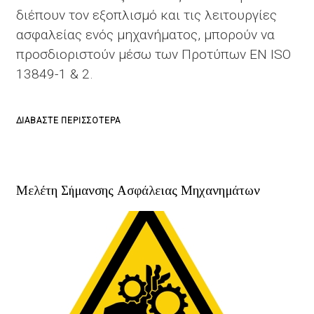
διέπουν τον εξοπλισμό και τις λειτουργίες
ασφαλείας ενός μηχανήματος, μπορούν να
προσδιοριστούν μέσω των Προτύπων EN ISO
13849-1 & 2.
ΓΙΑ
ΔΙΑΒΆΣΤΕ ΠΕΡΙΣΣΌΤΕΡΑ
ΤΟ
ΠΡΟΣΔΙΟΡΙΣΜΌΣ
ΕΠΙΠΈΔΟΥ
Μελέτη Σήμανσης Ασφάλειας Μηχανημάτων
ΑΞΙΟΠΙΣΤΊΑΣ
(PERFORMANCE
LEVEL)