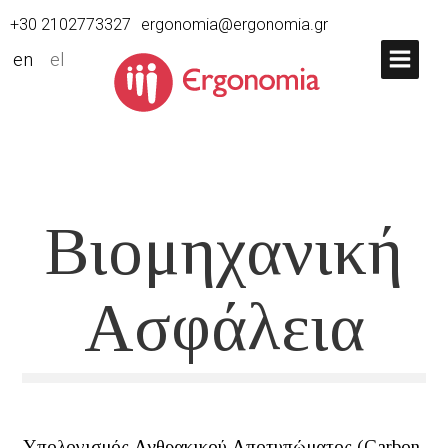
+30 2102773327
ergonomia@ergonomia.gr
en
el
Βιομηχανική
Ασφάλεια
Υπολογισμός Ανθρακικού Αποτυπώματος (Carbon