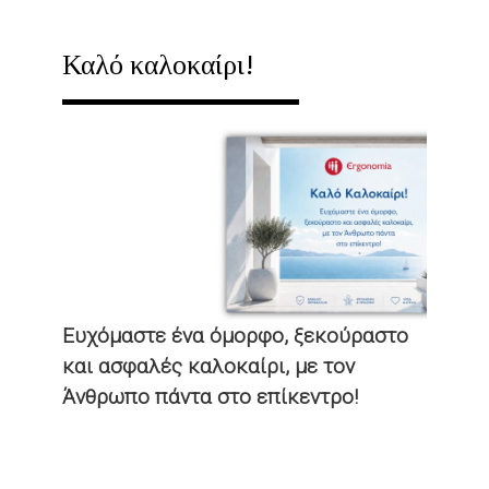
ERGOMAGAZINE
73
Καλό καλοκαίρι!
|
ΙΟΎΛΙΟΣ
2026
-
ΠΏΣ
ΘΑ
ΕΛΈΓΧΟΝΤΑΙ
ΤΑ
ΕΡΓΟΤΆΞΙΑ
Ευχόμαστε ένα όμορφο, ξεκούραστο
ΑΠΌ
και ασφαλές καλοκαίρι, με τον
ΤΗΝ
Άνθρωπο πάντα στο επίκεντρο!
ΕΠΙΘΕΏΡΗΣΗ
ΕΡΓΑΣΊΑΣ