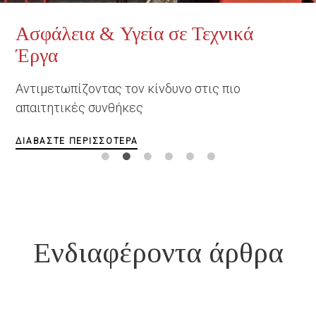
 & Υγεία σε Τεχνικά
Εκπαιδεύ
Εξέλιξη των
παραγωγικό
οντας τον κίνδυνο στις πιο
 συνθήκες
ΔΙΑΒΆΣΤΕ ΠΕ
ΡΙΣΣΌΤΕΡΑ
Ενδιαφέροντα άρθρα