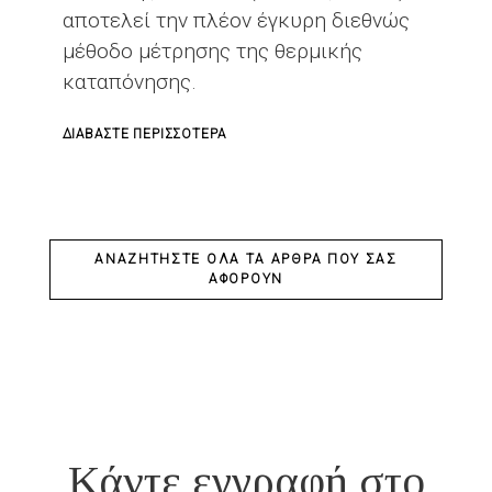
αποτελεί την πλέον έγκυρη διεθνώς
μέθοδο μέτρησης της θερμικής
καταπόνησης.
ΓΙΑ
ΔΙΑΒΆΣΤΕ ΠΕΡΙΣΣΌΤΕΡΑ
ΤΟ
ΘΕΡΜΙΚΉ
ΚΑΤΑΠΌΝΗΣΗ
-
ΑΝΑΖΗΤΉΣΤΕ ΌΛΑ ΤΑ ΆΡΘΡΑ ΠΟΥ ΣΑΣ
ΑΦΟΡΟΎΝ
ΔΕΊΚΤΗΣ
ΘΥΒΜΑΣ
(WBGT)
Κάντε εγγραφή στο