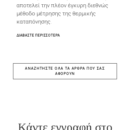
αποτελεί την πλέον έγκυρη διεθνώς
μέθοδο μέτρησης της θερμικής
καταπόνησης.
ΓΙΑ
ΔΙΑΒΆΣΤΕ ΠΕΡΙΣΣΌΤΕΡΑ
ΤΟ
ΘΕΡΜΙΚΉ
ΚΑΤΑΠΌΝΗΣΗ
-
ΑΝΑΖΗΤΉΣΤΕ ΌΛΑ ΤΑ ΆΡΘΡΑ ΠΟΥ ΣΑΣ
ΑΦΟΡΟΎΝ
ΔΕΊΚΤΗΣ
ΘΥΒΜΑΣ
(WBGT)
Κάντε εγγραφή στο