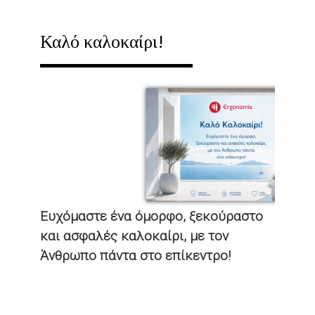
ERGOMAGAZINE
73
Καλό καλοκαίρι!
|
ΙΟΎΛΙΟΣ
2026
-
ΠΏΣ
ΘΑ
ΕΛΈΓΧΟΝΤΑΙ
ΤΑ
ΕΡΓΟΤΆΞΙΑ
Ευχόμαστε ένα όμορφο, ξεκούραστο
ΑΠΌ
και ασφαλές καλοκαίρι, με τον
ΤΗΝ
Άνθρωπο πάντα στο επίκεντρο!
ΕΠΙΘΕΏΡΗΣΗ
ΕΡΓΑΣΊΑΣ