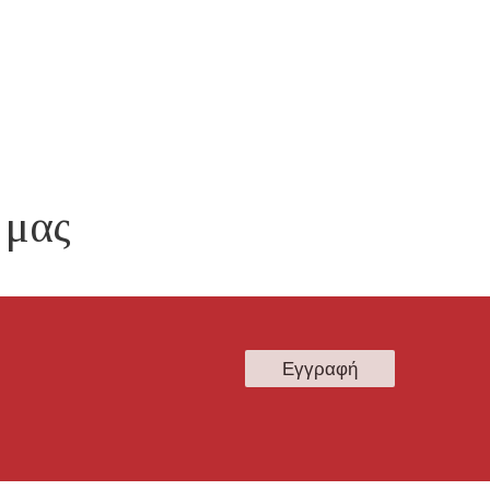
-
ΔΕΊΚΤΗΣ
ΘΥΒΜΑΣ
(WBGT)
 μας