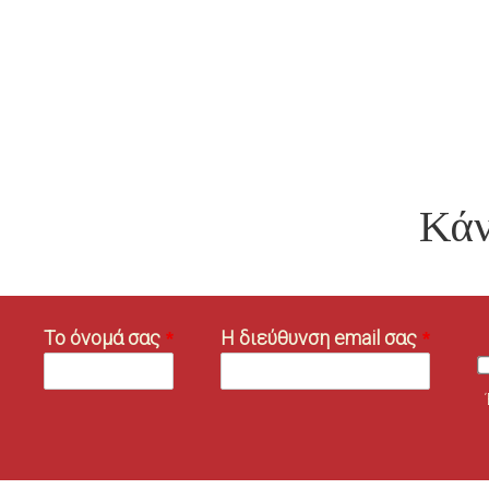
73
|
ΙΟΎΛΙΟΣ
2026
-
ΠΏΣ
ΘΑ
ΕΛΈΓΧΟΝΤΑΙ
Κάν
ΤΑ
ΕΡΓΟΤΆΞΙΑ
ΑΠΌ
ΤΗΝ
Το όνομά σας
Η διεύθυνση email σας
ΕΠΙΘΕΏΡΗΣΗ
ΕΡΓΑΣΊΑΣ