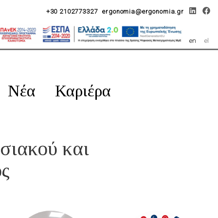
+30 2102773327
ergonomia@ergonomia.gr
en
el
Νέα
Καριέρα
σιακού και
ος